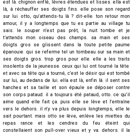
est là. chignon enflé, lèvres étendues et lisses. ella est
là, à réchauffer ses doigts fins. elle pose son regard
sur lui. otto, qu’attends-tu là ? dit-elle. ton retour mon
amour, il y a longtemps que tu es partie au village tu
sais. le souper n’est pas prêt, la nuit tombe et je
t’attends mon oiseau des champs. sa main et ses
doigts gros se glissent dans la toute petite paume
épanouie. qui se referme tel un tombeau sur sa main et
ses doigts gros. trop gros pour elle. elle a les traits
insolents de la jeunesse. ceux qui lui ont tourné la tête.
et avec sa tête qui a tourné, c’est le désir qui est tombé
sur lui, au dedans de lui. ella est là, enfin là. il sent ses
hanches et sa taille et son épaule se déposer contre
son corps pataud. il a toujours été pataud, otto. ce qu’il
aime quand elle fait ça. puis elle se lève et l’entraîne
vers le dehors. il n’y va plus depuis longtemps, elle le
sait pourtant. mais otto se lève, enlève les miettes du
repas rance et les cendres du feu éteint qui
constellaient son pull-over vieux et y va. dehors. il la