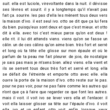
suit. ella est luciole, virevoltante dans la nuit. il dévisse
ses lèvres et sourit. il y a longtemps qu’il n’avait pas
fait ça. sourire. les pas d’ella les mènent tous deux vers
la maison d’ivo. il est seul ivo. otto se dit que ça lui fera
du bien. puisqu’eux sont deux et que c’est mieux. et otto
dit à ella. avec toi c’est mieux parce qu’on est deux !
elle rit. il lui dit attends viens. viens qu’on se fasse un
câlin. un de ces câlins qu’on aime bien. très fort et serré
et long où ta tête elle glisse sur mon épaule et où le
parfum de ta peau me fait pleurer. de joie, de nostalgie
je sais pas mais je m’sens bien. allez viens. ella vient et
ils se serrent tous deux très fort et serré et long. ella
se défait de l’étreinte et emporte otto avec elle. ella
ouvre la porte de la maison d’ivo. otto reste sur le pas.
pour ne pas voir, pour ne pas faire comme les autres qui
n’ont que ça à faire que regarder ce que font les autres.
mais il voit. il voit ivo se lever vers ella et l’enlacer. il
voit ella laisser glisser sa tête sur l’épaule d’ivo. il voit
ella, ivo et un enfant. otto voit. enfin. lorsque, yeux