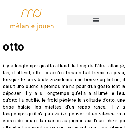
accompagnements artistiques
otto
il y a longtemps qu’otto attend. le long de l’âtre, allongé,
las, il attend, otto. lorsqu’un frisson fait frémir sa peau,
lorsque le bois brûlé abandonne une braise orpheline, il
saisit une bûche à pleines mains pour d’un geste lent la
déposer. il y a si longtemps qu’ella a allumé le feu,
qu’otto l’a oublié. le froid pénètre la solitude d’otto. une
brise balaie les miettes d’un repas rance. il y a
longtemps qu’il n’a pas vu ivo pense-t-il en silence. son
voisin du bourg, la maison au pignon sur l’eau, chez qui
ella allait souvent repasser. ivo vivait seul. eux étaient