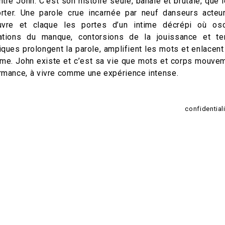
ntre John. C’est son histoire seule, banale et brutale, que
rter. Une parole crue incarnée par neuf danseurs acteur
uvre et claque les portes d’un intime décrépi où osc
ations du manque, contorsions de la jouissance et t
iques prolongent la parole, amplifient les mots et enlacent
îme. John existe et c’est sa vie que mots et corps mouvem
rmance, à vivre comme une expérience intense.
confidentia