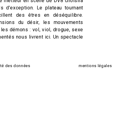
 le metteur en scène de DV8 choisira
s d’exception. Le plateau tournant
illent des êtres en déséquilibre.
ensions du désir, les mouvements
 les démons : vol, viol, drogue, sexe
entés nous livrent ici. Un spectacle
lité des données
mentions légales