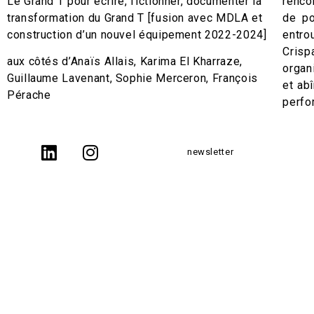
Le Grand T pour écrire, fictionner, documenter la
renco
transformation du Grand T [fusion avec MDLA et
de po
construction d’un nouvel équipement 2022-2024]
entro
Crisp
aux côtés d’Anaïs Allais, Karima El Kharraze,
organ
Guillaume Lavenant, Sophie Merceron, François
et ab
Pérache
perfo
newsletter