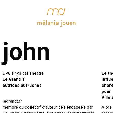
john
DV8 Physical Theatre
Le th
Le Grand T
influ
autrices autruches
choré
pour 
Ville 
legrandt.fr
membre du collectif d’auteurices engagées par
Alors